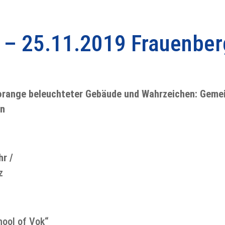
 – 25.11.2019 Frauenber
 orange beleuchteter Gebäude und Wahrzeichen: Geme
en
hr /
z
hool of Vok“